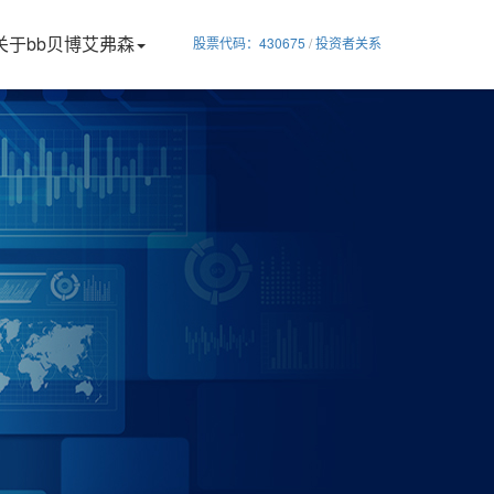
关于bb贝博艾弗森
股票代码：430675
/
投资者关系