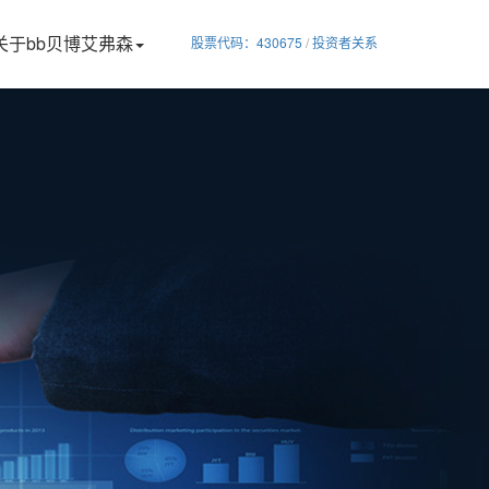
关于bb贝博艾弗森
股票代码：430675
/
投资者关系